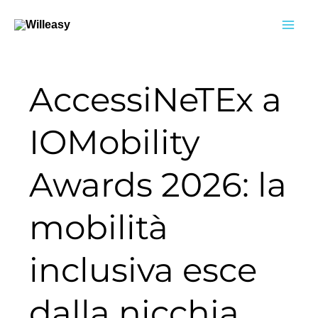
Vai
al
contenuto
AccessiNeTEx a
IOMobility
Awards 2026: la
mobilità
inclusiva esce
dalla nicchia