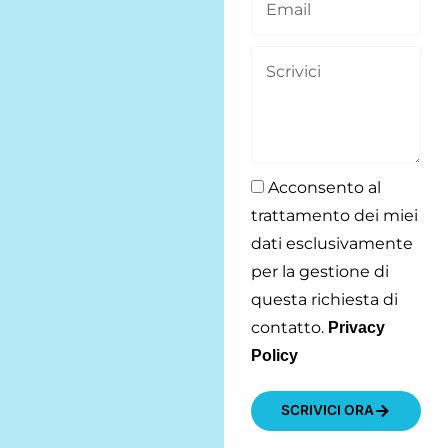
E
e
t
m
m
n
S
u
e
a
d
c
o
i
a
r
n
l
Acconsento al
i
u
P
trattamento dei miei
v
m
r
dati esclusivamente
per la gestione di
i
e
i
questa richiesta di
c
r
v
contatto.
Privacy
Policy
i
o
a
c
SCRIVICI ORA
y