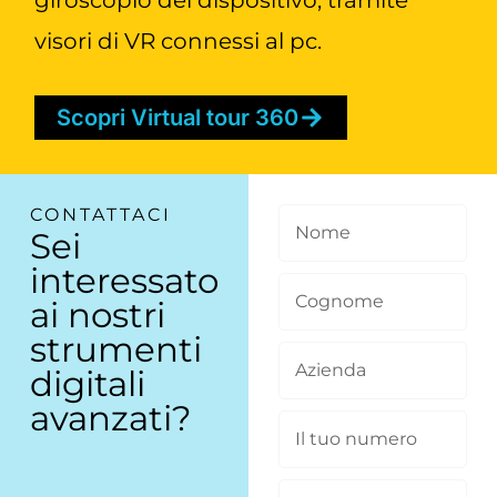
giroscopio del dispositivo, tramite
visori di VR connessi al pc.
Scopri Virtual tour 360
CONTATTACI
N
Sei
interessato
o
C
ai nostri
m
strumenti
o
A
e
digitali
g
avanzati?
z
I
n
i
l
o