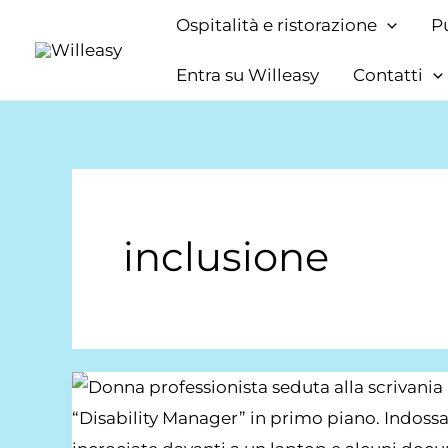
Vai
Ospitalità e ristorazione
P
al
Entra su Willeasy
Contatti
contenuto
inclusione
Disability
Manager:
chi