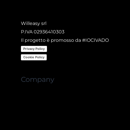
Willeasy srl
P.IVA 02936410303
Il progetto è promosso da
#IOCIVADO
Privacy Policy
Cookie Policy
Company
Chi Siamo
Portfolio
Entra su Willeasy
Politica parità di genere