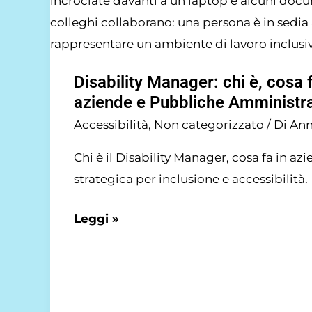
è,
cosa
fa
Disability Manager: chi è, cosa 
e
aziende e Pubbliche Amministra
perché
Accessibilità
,
Non categorizzato
/ Di
Ann
è
strategico
Chi è il Disability Manager, cosa fa in a
per
strategica per inclusione e accessibilità.
aziende
e
Leggi »
Pubbliche
Amministrazioni