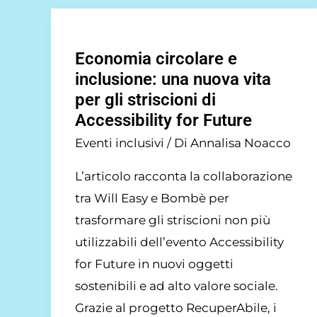
Economia
circolare
Economia circolare e
e
inclusione: una nuova vita
inclusione:
per gli striscioni di
una
Accessibility for Future
nuova
Eventi inclusivi
/ Di
Annalisa Noacco
vita
per
L’articolo racconta la collaborazione
gli
tra Will Easy e Bombè per
striscioni
trasformare gli striscioni non più
di
utilizzabili dell’evento Accessibility
Accessibility
for Future in nuovi oggetti
for
sostenibili e ad alto valore sociale.
Future
Grazie al progetto RecuperAbile, i